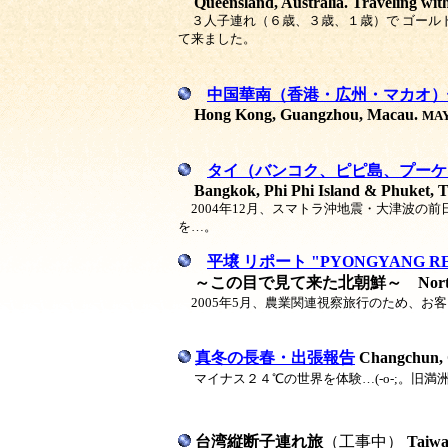
Queensland, Australia. Traveling with
３人子連れ（６歳、３歳、１歳）で ゴール
て来ました。
中国華南（香港・広州・マカオ）
Hong Kong, Guangzhou, Macau.
MAY
タイ（バンコク、ピピ島、プーケ
Bangkok, Phi Phi Island & Phuket, 
2004年12月、スマトラ沖地震・大津波の
を…。
平壌 リポート "PYONGYANG RE
～この目で見て来た北朝鮮～ North Kor
2005年5月、農業関連視察旅行のため、お
真冬の長春・出張報告
Changchun, 
マイナス２４℃の世界を体験…(-o-;。旧
台湾縦断子連れ旅
（工事中）
Taiw