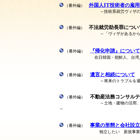
IT
外国人
技術者の雇用
（番外編）
～技術系就労ヴィザのポ
不法就労助長罪につい
（番外編）
～「ヴィザがあるから…」といっ
『帰化申請』について
（番外編）
在日韓国・朝鮮人、台湾
遺言と相続について
（番外編）
～将来のトラブルを避けるために
不動産法務コンサルテ
（番外編）
～土地・建物の活用、相続等に関
～
事業の形態と会社設立
（番外編）
独立したい 新規事業