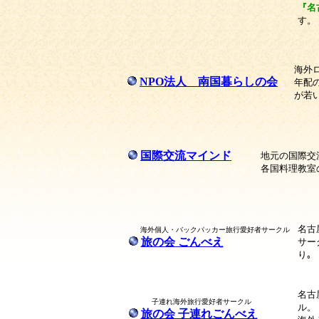
『名
す。
海外
NPO法人 南国暮らしの会
年配
が若
国際交流マインド
地元の国際交
各国料理教室
名古
海外個人・バックパッカー旅行愛好者サークル
旅の会 ごんべえ
サー
り｡
名古
子連れ海外旅行愛好者サークル
ル。
旅の会 子連れごんべえ