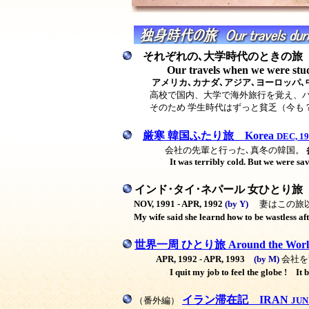
それぞれの､大学時代のときの旅
Our travels when we were stu
アメリカ､カナダ､アジア､ヨーロッパ､
高校で国内、大学で海外旅行を覚え、バ
そのため 学生時代はずっと貧乏（今も
厳寒 韓国ふたり旅 Korea
DEC, 19
会社の先輩と行った､真冬の韓国。
It was terribly cold. But we were s
インド･タイ･ネパール 女ひとり旅
I
NOV, 1991 - APR, 1992
(
by Y
)
妻はこの旅
My wife said she learnd how to be wastless aft
世界一周 ひとり旅
Around the Worl
APR, 1992 - APR, 1993
(
by M
)
会社を
I quit my job to feel the globe ! I
イラン滞在記 IRAN
（番外編）
JUN 