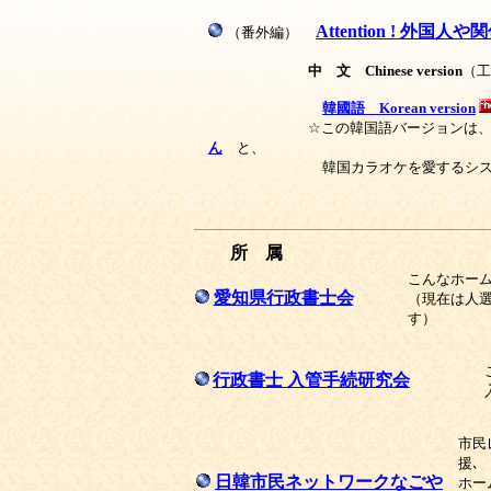
Attention ! 
（番外編）
中 文 Chinese version
（工
韓國語 Korean version
☆この韓国語バージョンは
ん
と、
韓国カラオケを愛するシステム・エ
所 属
こんなホーム
愛知県行政書士会
（現在は人選
す）
こ
行政書士 入管手続研究会
入
市民
援､
日韓市民ネットワークなごや
ホー