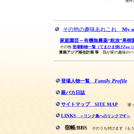
海外
その他の趣味あれこれ
My o
家庭園芸～有機無農薬“粗放”果樹
その他
登場動物一覧（てまひま掛けZoo !
東南アジア移住計画 等
我が家の趣味のペ
Family Profile
登場人物一覧
親バカ日誌
サイトマップ SITE MAP
迷
LINKS
～リンク集へのリンクです～
宿帳/BBS
そのうち付けます（もう