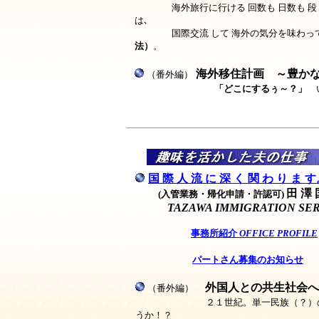
海外旅行に行ける 回数も 日数も 
は､
国際交流 して 海外の気分を味わっ
法）
。
海外移住計画 ～豊か
（番外編）
「どこにするぅ～？」
い
国 際 人 流 に 深 く 関 わ り ま 
田 澤 
(入管業務・帰化申請・許認可)
TAZAWA IMMIGRATION SE
事務所紹介
OFFICE PROFILE
パートさん募集のお知らせ
外国人との共生社会
（番外編）
２１世紀。単一民族（？）
うか！？