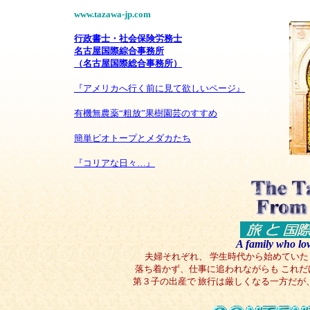
www.tazawa-jp.com
行政書士・社会保険労務士
名古屋国際綜合事務所
（名古屋国際総合事務所）
『アメリカへ行く前に見て欲しいページ』
有機無農薬“粗放”果樹園芸のすすめ
簡単ビオトープとメダカたち
『コリアな日々…』
A family who lov
夫婦それぞれ、 学生時代から始めてい
落ち着かず、仕事に追われながらも これだ
第３子の出産で 旅行は厳しくなる一方だが