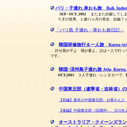
バリ・子連れ 身おも旅 Bali
, Indo
SEP - OCT, 2002
またまた妊娠してしま
５才の長男、１歳11ヵ月の長女、妊娠７
「バリ島 子連れ・身おも旅日記」
韓国研修旅行＆一人旅 Korea
NO
許せ我が子よ 我が妻よ。父は一人で行って
です。
韓国･済州島子連れ旅
Jeju, Korea. 
OCT,2003
３人子連れ・レンタカーで、
中国東北部（遼寧省・吉林省）の旅 Nort
【前編】真冬の中国東北部。お客さんと
【後編】中国東北部（旧満州）。父の生
オーストラリア・クイーンズラン