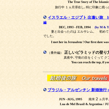
The True Story of The Islamic
旅行中 １ヵ月滞在し､特に印象に残っ
イスラエル・エジプト 出逢い旅 Israel, 
編
DEC, 1993 - FEB, 1994
(
by M & Y
妻と出会ったのは エルサレム。 初めて
でした。
I met her in Jerusalem ! Our first date wa
正しいピラミッドの登り
（番外編）
真夜中､守衛の目をくぐって ク
You can reach the top, if yo
ブラジル・アルゼンチン 新婚旅行
２
JUN - AUG, 1995
南米
ヵ月半
Lua de Mel Brasil & Argentina / 