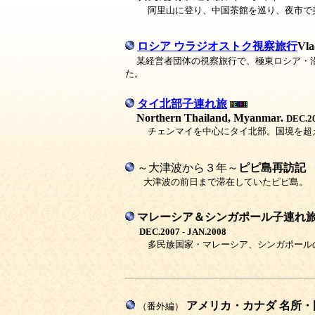
阿里山に登り、中国茶館を巡り、夜市で
ロシア ウラジオストク視察旅行
Vla
某経営者団体の視察旅行で、極東ロシア・
た。
タイ北部子連れ旅
Northern Thailand, Myanmar.
DEC.20
チェンマイを中心にタイ北部。国境を超
～大津波から３年～
ピピ島再訪記 Phi 
大津波の前日まで滞在していたピピ島。 
マレーシア＆シンガポール子連れ旅 Malay
DEC.2007 - JAN.2008
多民族国家・マレーシア、シンガポール
アメリカ・カナダ 名所・
（番外編）