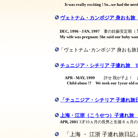
It was really exciting ! So...we had the n
ヴェトナム・カンボジア 身おも
DEC, 1996 - JAN, 1997
妻の妊娠安定期（
My wife was pregnant. She said our baby wante
「ヴェトナム･カンボジア 身おも旅
チュニジア・シチリア 子連れ旅
T
APR - MAY, 1999
許せ 我が子よ！ 
Child abuse !? We took our 1year old son t
「チュニジア・シチリア 子連れ旅
上海 ･ 江浙（こうせつ）子連れ
APR, 2001
3才10ヵ月の長男と生後６ヵ月
「上海 ・ 江浙 子連れ旅日記