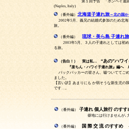
第１回予告 「ポンペイ遺跡（
(Naples, Italy)
北海道子連れ旅
（番外編）
～北の国から
2002年5月、義兄の結婚式参加のため北
旅。
琉球・美ら島 子連れ
（番外編）
2003年5月、３人の子連れとしては
る旅。
“あの”ハワ
（告白！）
実は私…
『楽ちん・ハワイ子連れ旅』編へ JAN, 1998 H
バックパッカーの皆さん、嘘ついててごめん
ました。
【言い訳】あまりにも か弱そうな新生児の
です…。
子連れ 個人旅行 のすす
（番外編）
僻地には行けませんが､
国 際 交 流 のすすめ
（番外編）