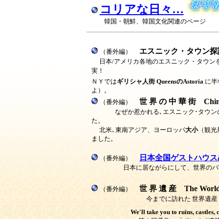
コリアな日々…
韓国・朝鮮、韓国文化関連のページ
エスニック・タウン
（番外編）
日本/アメリカ各地のエスニック・タウン
実！
ＮＹでは
ギリシャ人街 QueensのAstoria
に半
よ）。
世 界 の 中 華 街
Chin
（番外編）
なぜか惹かれる､エスニック･タウ
た。
北米､東南アジア、ヨーロッパ
大小
（観光
ました。
日本全国ゲストハウ
（番外編）
日本に居ながらにして、世界のバックパ
世 界 遺 産
The World
（番外編）
今までに訪れた 世界遺産
We'll take you to ruins, castles,