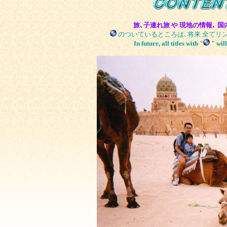
旅､子連れ旅 や 現地の情報､
のついているところは､将来 全てリ
In future, all titles with "
" will