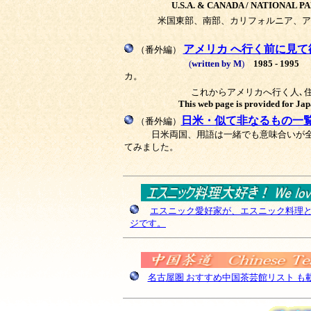
U.S.A. & CANADA / NATIONAL PAR
米国東部、南部、カリフォルニア、ア
アメリカ へ行く前に見て
（番外編）
(
written by M
)
1985 - 1995
ト
カ。
これからアメリカへ行く人､
This web page is provided for Jap
日米・似て非なるもの一
（番外編）
日米両国、用語は一緒でも意味合いが全然
てみました。
エスニック愛好家が、エスニック料理と
ジです。
名古屋圏 おすすめ中国茶芸館リスト も