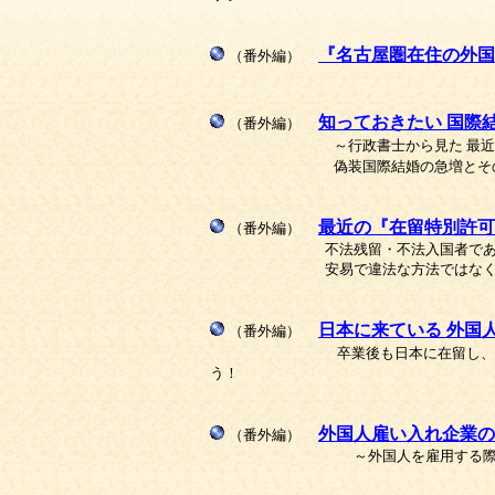
『名古屋圏在住の外国
（番外編）
知っておきたい 国際
（番外編）
～行政書士から見た 最
偽装国際結婚の急増と
最近の『在留特別許可
（番外編）
不法残留・不法入国者であっても、
安易で違法な方法ではなく、正
日本に来ている 外国
（番外編）
卒業後も日本に在留し、
う！
外国人雇い入れ企業の
（番外編）
～外国人を雇用する際の注意点・