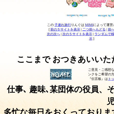
この
子連れ旅行
りんぐは
MIMI
によって運営
[
前の５サイトを表示
|
二つ前へもどる
|
前
次の次へ
|
次の５サイトを表示
|
ランダムで
示
]
ここまで おつきあいいた
ご意見・ご感想
ンクをご希望の方
『伝言板』は
ト
仕事､ 趣味､某団体の役員、
多忙な毎日
を
おくっておりま