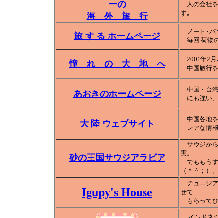
ーの
人の会社をの
す｡
海 外 旅 行
ノート･パソ
旅 す る ホームページ
毎回 荷物の
2001年2
憧 れ の 大 地 へ
中国旅行を
中国・台湾
あおきのホームページ
にも強い
中国各地を
大 陸 ウェブサイト
レアな情報を
サウジからの
実。
砂の王国サウジアラビア
でももうすぐ
（＾＾；）
チュニジア
Igupy's House
せて
もらってび
インドネシ