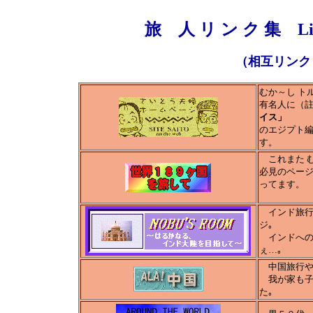
旅 人 リ ン ク 集
Li
（相互リンク
むか～し ト
有名人に（註
イス」
のエジプト
す。
これまた む
必見のページ
ってます。
インド旅行が
ジ｡
インドへの
ぇ…｡
中国旅行や
我が家も子
た｡