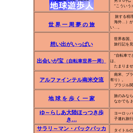
男５０代｡ 
”こういうオ
旅する税
海外…）が
世 界 一 周 夢 の 旅
い…。
世界各国、
想い出がいっぱい
旅行記を見
“自転車で
出会いが宝
（自転車世界一周）
は、
たまりませ
南米、ブラ
アルファインテル南米交流
有り）。
ブラジル関
旅のみならず
地 球 を 歩 く 一 家
なかでも お
ゆ～らしあ大陸ほっつき歩
ヨーロッパ
子連れ旅行
き…
サラリ～マン・バックパッカ
タイトルの如