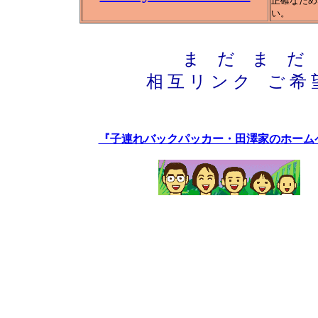
正確なため
い。
ま だ ま だ
相 互 リ ン ク ご 希 
『子連れバックパッカー・田澤家のホーム