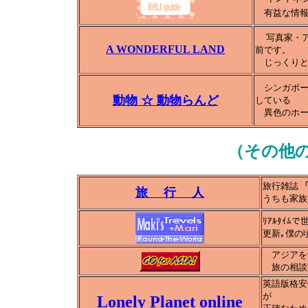
有益な情報
写真家・
A WONDERFUL LAND
前です。
じっくりと
シンガポー
動物 ☆ 動物らんど
している
異色のホー
（その他
旅行雑誌
旅 行 人
うちも家族
ﾘｱﾙﾀｲﾑ
更新｡僕の
アジアを
旅の相談室
英語版格安
が
Lonely Planet online