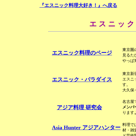
『エスニック料理大好き！』へ戻る
エ ス ニ ッ ク
東京圏
エスニック料理のページ
見るた
やっぱ
東京新
エスニック・パラダイス
エスニ
す。
大久保
名古屋
アジア料理 研究会
メンバ
ります
料理で
Asia Hunter アジアハンター
材・雑
ド芸術