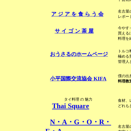
名古屋
ア ジ ア を 食 ら う 会
レポー
今やす
サ イ ゴ ン 茶 屋
買える
料理を
トルコ
おうさるのホームページ
極める
管理人
僕の出
小平国際交流協会 KIFA
料理教
タイ料理 の 魅力
食材、
Thai Square
どれも
N・A・G・O・R・
名古屋